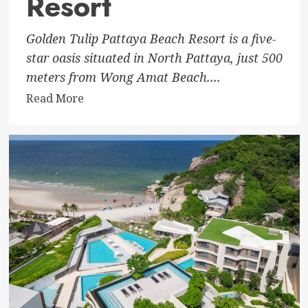
Resort
Golden Tulip Pattaya Beach Resort is a five-
star oasis situated in North Pattaya, just 500
meters from Wong Amat Beach....
Read
Read More
more
about
Golden
Tulip
Pattaya
Beach
Resort