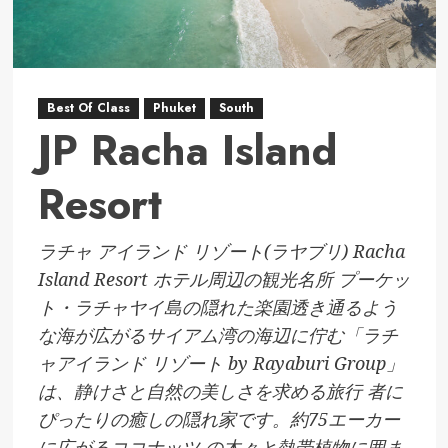
Best Of Class
Phuket
South
JP Racha Island
Resort
ラチャ アイランド リゾート(ラヤブリ) Racha
Island Resort ホテル周辺の観光名所 プーケッ
ト・ラチャヤイ島の隠れた楽園透き通るよう
な海が広がるサイアム湾の海辺に佇む「ラチ
ャアイランド リゾート by Rayaburi Group」
は、静けさと自然の美しさを求める旅行 者に
ぴったりの癒しの隠れ家です。約75エーカー
に広がるココナッツ の木々と熱帯植物に囲ま