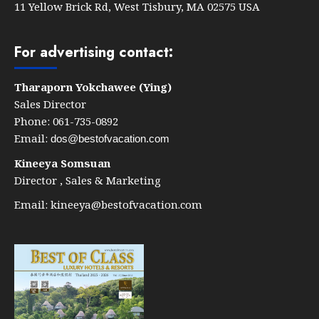
11 Yellow Brick Rd, West Tisbury, MA 02575 USA
For advertising contact:
Tharaporn Yokchawee (Ying)
Sales Director
Phone: 061-735-0892
Email:
dos@bestofvacation.com
Kineeya Somsuan
Director , Sales & Marketing
Email:
kineeya@bestofvacation.com