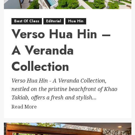
Best Of Class
Editorial
Hua Hin
Verso Hua Hin –
A Veranda
Collection
Verso Hua Hin - A Veranda Collection,
nestled on the pristine beachfront of Khao
Takiab, offers a fresh and stylish...
Read
Read More
more
about
Verso