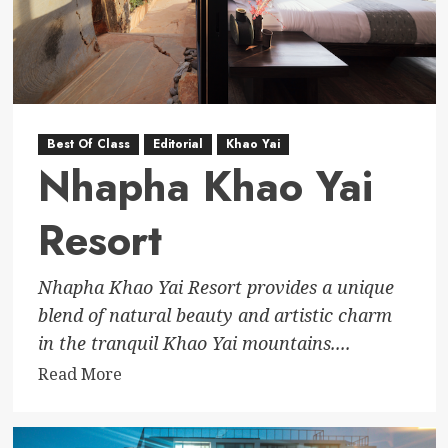
Best Of Class
Editorial
Khao Yai
Nhapha Khao Yai
Resort
Nhapha Khao Yai Resort provides a unique
blend of natural beauty and artistic charm
in the tranquil Khao Yai mountains....
Read
Read More
more
about
Nhapha