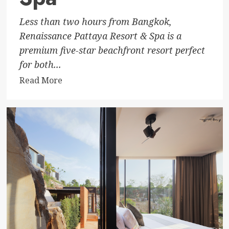
Less than two hours from Bangkok,
Renaissance Pattaya Resort & Spa is a
premium five-star beachfront resort perfect
for both...
Read
Read More
more
about
Renaissance
Pattaya
Resort
&
Spa