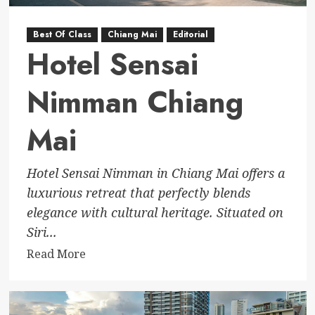
Best Of Class
Chiang Mai
Editorial
Hotel Sensai
Nimman Chiang
Mai
Hotel Sensai Nimman in Chiang Mai offers a
luxurious retreat that perfectly blends
elegance with cultural heritage. Situated on
Siri...
Read
Read More
more
about
Hotel