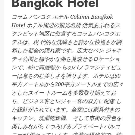
Bangkok Hotel
コラム バンコク ホテル Column Bangkok
Hotel ホテル周辺の観光名所 活気あふれるス
クンビット地区に位置するコラムバンコクホ
テルは、現 代的な洗練さと静かな快適さが調
和した都会の隠れ家です。広大なベン ジャキ
ティ公園と穏やかな湖を見渡せるロケーショ
ンで、特に高層階か らのパノラマシティビュ
ーは息をのむ美しさを誇ります。ホテルは50
平方メートルから300平方メートルまでの広々
としたスイー トルームを多数取り揃えてお
り、ビジネス客とレジャー客の双方に配慮 し
た設計がされています。全室には家具付きの
キッチン、洗濯乾燥機、 そして市街の景色を
楽しみながらくつろげるプライベートバルコ
ニーが 備わっています。内装は現代的で、快