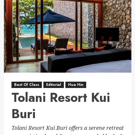
Hua
Hin
–
A
Veranda
Collection
Best Of Class
Editorial
Hua Hin
Tolani Resort Kui
Buri
Tolani Resort Kui Buri offers a serene retreat