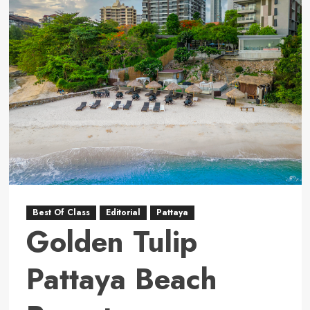
Sensai
Nimman
Chiang
Mai
Best Of Class
Editorial
Pattaya
Golden Tulip
Pattaya Beach