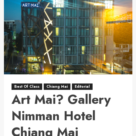
Khao
Yai
Resort
Best Of Class
Chiang Mai
Editorial
Art Mai? Gallery
Nimman Hotel
Chiang Mai