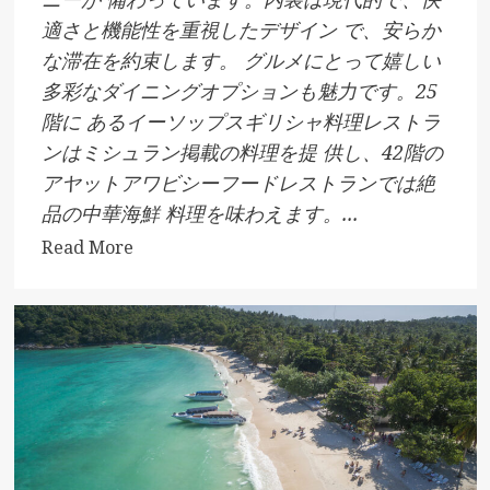
適さと機能性を重視したデザイン で、安らか
な滞在を約束します。 グルメにとって嬉しい
多彩なダイニングオプションも魅力です。25
階に あるイーソップスギリシャ料理レストラ
ンはミシュラン掲載の料理を提 供し、42階の
アヤットアワビシーフードレストランでは絶
品の中華海鮮 料理を味わえます。...
Read
Read More
more
about
JP
Column
Bangkok
Hotel