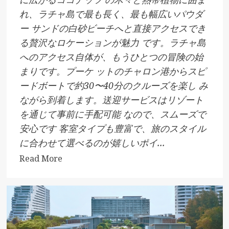
れ、ラチャ島で最も長く、最も幅広いパウダ
ー サンドの白砂ビーチへと直接アクセスでき
る贅沢なロケーションが魅力 です。ラチャ島
へのアクセス自体が、もうひとつの冒険の始
まりです。プーケ ットのチャロン港からスピ
ードボートで約30〜40分のクルーズを楽し み
ながら到着します。送迎サービスはリゾート
を通じて事前に手配可能 なので、スムーズで
安心です 客室タイプも豊富で、旅のスタイル
に合わせて選べるのが嬉しいポイ...
Read
Read More
more
about
JP
Racha
Island