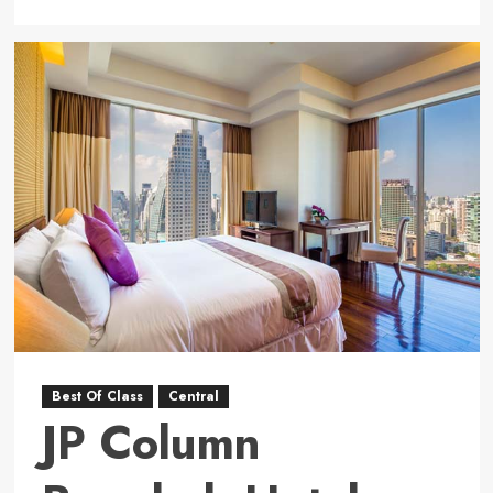
more
about
Hotel
And
Resort
Best
of
Class
2025-
2026
Best Of Class
Central
JP Column