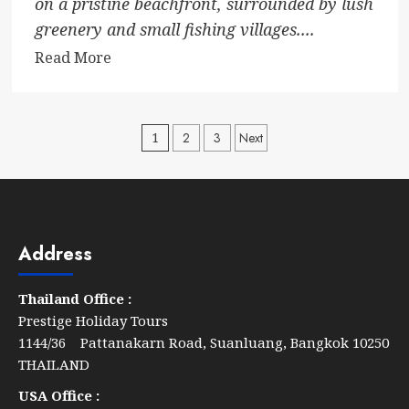
on a pristine beachfront, surrounded by lush
greenery and small fishing villages....
Read
Read More
more
about
Tolani
Posts
1
2
3
Next
Resort
pagination
Kui
Buri
Address
Thailand Office :
Prestige Holiday Tours
1144/36 Pattanakarn Road, Suanluang, Bangkok 10250
THAILAND
USA Office :