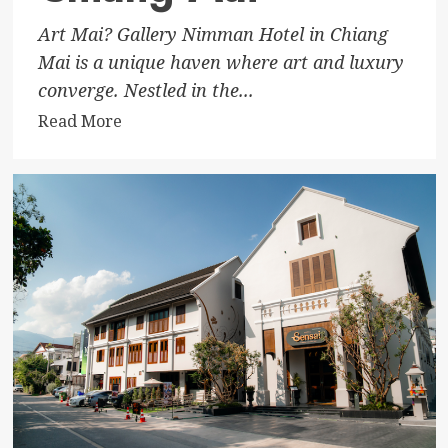
Art Mai? Gallery Nimman Hotel in Chiang
Mai is a unique haven where art and luxury
converge. Nestled in the...
Read
Read More
more
about
Art
Mai?
Gallery
Nimman
Hotel
Chiang
Mai