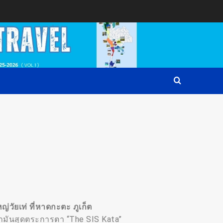
่วัยเท่ ที่หาดกะตะ ภูเก็ต
นดามันสุดตระการตา “The SIS Kata”