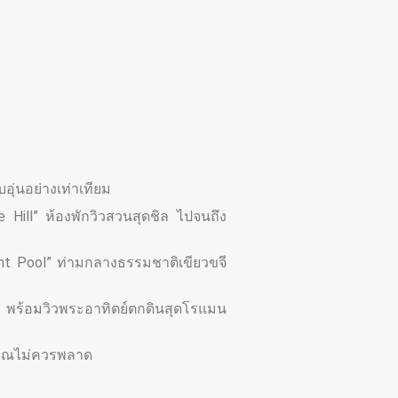
ุ่นอย่างเท่าเทียม
 Hill” ห้องพักวิวสวนสุดชิล ไปจนถึง
ight Pool” ท่ามกลางธรรมชาติเขียวขจี
ิ พร้อมวิวพระอาทิตย์ตกดินสุดโรแมน
คุณไม่ควรพลาด