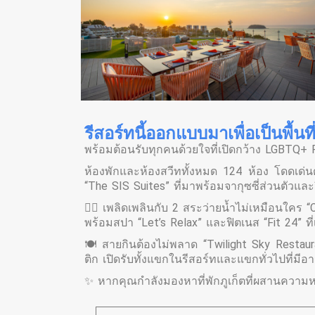
รีสอร์ทนี้ออกแบบมาเพื่อเป็นพื้นที
พร้อมต้อนรับทุกคนด้วยใจที่เปิดกว้าง LGBTQ+ 
ห้องพักและห้องสวีททั้งหมด 124 ห้อง โดดเด่นด
“The SIS Suites” ที่มาพร้อมจากุซซี่ส่วนตัว
🏊‍♀️ เพลิดเพลินกับ 2 สระว่ายน้ำไม่เหมือนใคร
พร้อมสปา “Let’s Relax” และฟิตเนส “Fit 24” ที
🍽️ สายกินต้องไม่พลาด “Twilight Sky Resta
ติก เปิดรับทั้งแขกในรีสอร์ทและแขกทั่วไปที่มีอาย
✨ หากคุณกำลังมองหาที่พักภูเก็ตที่ผสานความ