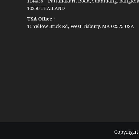
1144/36 Pattanakarn Road, Suanluang, Bangko
10250 THAILAND
USA Office :
11 Yellow Brick Rd, West Tisbury, MA 02575 USA
Copyright 