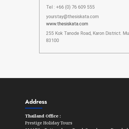
Tel : +66 (0) 76 609 555
yourstay@thesiskata.com
www.thesiskata.com
255 Kok Tanode Road, Karon District. Mu
83100
Address
Thailand Office :
Prestige Holiday Tours