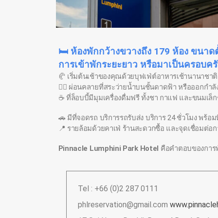
🛏️ ห้องพักกว้างขวางถึง 179 ห้อง ขนาด
การเข้าพักระยะยาว หรือมาเป็นครอบคร
🥐 เริ่มต้นเช้าของคุณด้วยบุฟเฟ่ต์อาหารเช้านานาชา
🏊‍♀️ ผ่อนคลายที่สระว่ายน้ำบนชั้นดาดฟ้า หรือออกกำลั
☕ ที่ล็อบบี้มีมุมเครื่องดื่มฟรี ทั้งชา กาแฟ และขนมเล
🚗 มีที่จอดรถ บริการรถรับส่ง บริการ 24 ชั่วโมง พร้อม
📍 รายล้อมด้วยคาเฟ่ ร้านสะดวกซื้อ และจุดเชื่อมต่อกา
Pinnacle Lumphini Park Hotel
คือคำตอบของการพัก
Tel : +66 (0)2 287 0111
phlreservation@gmail.com
www.pinnacle