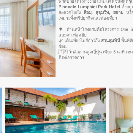
พักสบาย เดินทางง่าย แถมโลเคชั่นดีสุดๆ!
Pinnacle Lumphini Park Hotel
ตั้งอยู
สะดวกไปยัง
สีลม, สุขุมวิท, สยาม
หรือ
เหมาะทั้งทริปธุรกิจและท่องเที่ยว
🌳 ด้านหน้าโรงแรมคือโครงการ One Ban
และคาเฟ่สุดฮิป
🌿 เดินเพียงไม่กี่ก้าวถึง
สวนลุมพินี
พื้นที่
ผ่อน
🇯🇵 ใกล้สถานทูตญี่ปุ่น เพียง 5 นาที เ
ติดต่อราชการ