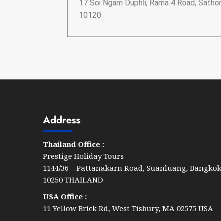
17 Soi Ngam Duphli, Rama 4 Road, Sathor
10120
Address
Thailand Office :
Prestige Holiday Tours
1144/36 Pattanakarn Road, Suanluang, Bangko
10250 THAILAND
USA Office :
11 Yellow Brick Rd, West Tisbury, MA 02575 USA