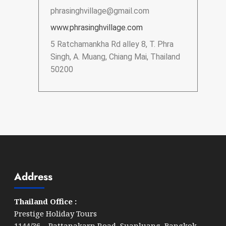
phrasinghvillage@gmail.com
www.phrasinghvillage.com
5 Ratchamankha Rd alley 8, T. Phra
Singh, A. Muang, Chiang Mai, Thailand
50200
Address
Thailand Office :
Prestige Holiday Tours
1144/36 Pattanakarn Road, Suanluang, Bangkok