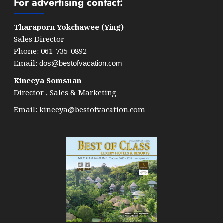
For advertising contact:
Tharaporn Yokchawee (Ying)
Sales Director
Phone: 061-735-0892
Email:
dos@bestofvacation.com
Kineeya Somsuan
Director , Sales & Marketing
Email:
kineeya@bestofvacation.com