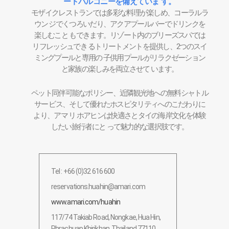
ートバルコニーを備えていま す。
モザイクレストランでは多彩な料理が楽しめ、コーラルラ
ウン ジでくつろいだり、アクアプールバーでドリンクを
楽しむこと もできます。リゾート内のブリーズスパでは
リフレッシュでき るトリートメントを提供し、2つのスイ
ミングプールと専用の 子供用プールがリラクゼーション
と家族の楽しみを両立させて います。
ペット同伴可能なポリシー、近隣観光地への無料シャトル
サー ビス、そして優れたホスピタリティへのこだわりに
より、アマ リ ホアヒンは快適さとタイの海岸文化を体験
したい旅行者にと って魅力的な選択肢です。
Tel : +66 (0)32 616 600
reservations.huahin@amari.com
www.amari.com/huahin
117/74 Takiab Road, Nongkae, Hua Hin,
Phrachuap Khirikhan, Thailand 77110