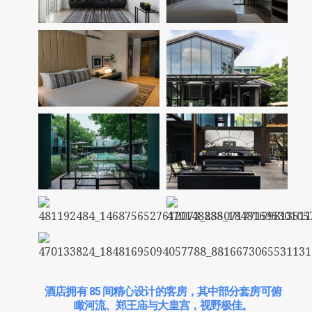
酒店拥有 85 间精心设计的客房，其中部分套房可俯
瞰河流、郑王庙与大皇宫，视野极佳。