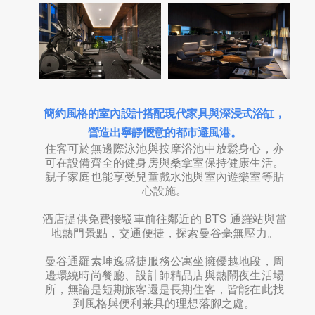
簡約風格的室內設計搭配現代家具與深浸式浴缸，
營造出寧靜愜意的都市避風港。
住客可於無邊際泳池與按摩浴池中放鬆身心，亦
可在設備齊全的健身房與桑拿室保持健康生活。
親子家庭也能享受兒童戲水池與室內遊樂室等貼
心設施。
酒店提供免費接駁車前往鄰近的 BTS 通羅站與當
地熱門景點，交通便捷，探索曼谷毫無壓力。
曼谷通羅素坤逸盛捷服務公寓坐擁優越地段，周
邊環繞時尚餐廳、設計師精品店與熱鬧夜生活場
所，無論是短期旅客還是長期住客，皆能在此找
到風格與便利兼具的理想落腳之處。