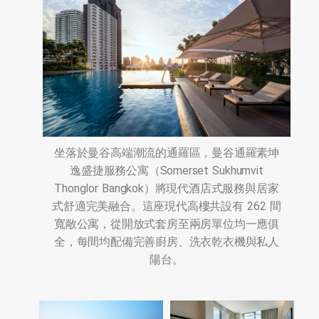
坐落於曼谷高端潮流的通羅區，曼谷通羅素坤
逸盛捷服務公寓（Somerset Sukhumvit
Thonglor Bangkok）將現代酒店式服務與居家
式舒適完美融合。這座現代高樓共設有 262 間
寬敞公寓，從開放式套房至兩房單位均一應俱
全，每間均配備完善廚房、洗衣乾衣機與私人
陽台。