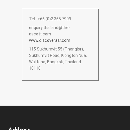
Tel : +66 (0)2 365 7999
enquiry.thailand@the-
ascott.com
www.discoverasr.com
115 Sukhumvit 55 (Thonglor),
Sukhumvit Road, Klongton Nua,
Wattana, Bangkok, Thailand
10110
Address