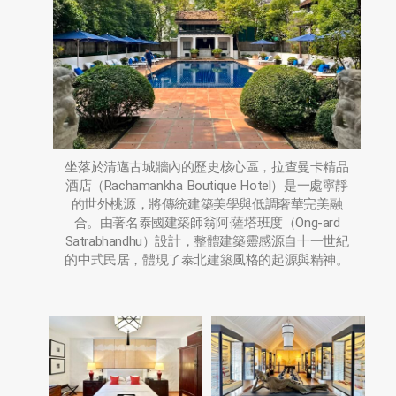
坐落於清邁古城牆內的歷史核心區，拉查曼卡精品
酒店（Rachamankha Boutique Hotel）是一處寧靜
的世外桃源，將傳統建築美學與低調奢華完美融
合。由著名泰國建築師翁阿·薩塔班度（Ong-ard
Satrabhandhu）設計，整體建築靈感源自十一世紀
的中式民居，體現了泰北建築風格的起源與精神。