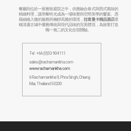
餐廳則位於一座雅致庭院之中，供應融合泰式與西式風味的
精緻料理，讓用餐時光成為一場味覺與空間美學的饗宴。憑
藉細緻入微的服務與幽靜高雅的環境，
拉查曼卡精品酒店
堪
稱清邁古城中優雅傳統與現代品味的完美體現，為旅客打造
獨一無二的文化住宿體驗。
Tel : +66 (0)53 904 111
sales@rachamankha.com
www.rachamankha.com
6 Rachamankha 9, Phra Singh, Chiang
Mai, Thailand 50200