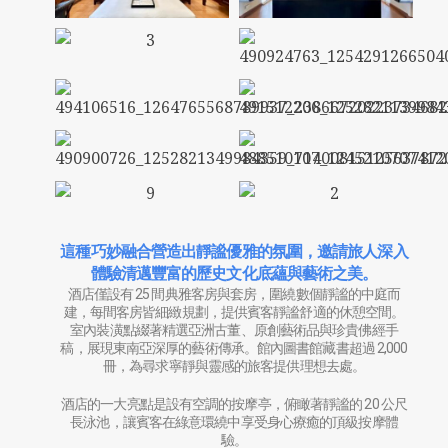
這種巧妙融合營造出靜謐優雅的氛圍，邀請旅人深入
體驗清邁豐富的歷史文化底蘊與藝術之美。
酒店僅設有 25 間典雅客房與套房，圍繞數個靜謐的中庭而
建，每間客房皆細緻規劃，提供賓客靜謐舒適的休憩空間。
室內裝潢點綴著精選亞洲古董、原創藝術品與珍貴佛經手
稿，展現東南亞深厚的藝術傳承。館內圖書館藏書超過 2,000
冊，為尋求寧靜與靈感的旅客提供理想去處。
酒店的一大亮點是設有空調的按摩亭，俯瞰著靜謐的 20 公尺
長泳池，讓賓客在綠意環繞中享受身心療癒的頂級按摩體
驗。